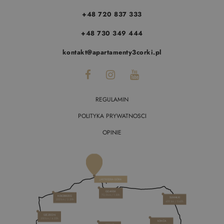
+48 720 837 333
+48 730 349 444
kontakt@apartamenty3corki.pl
REGULAMIN
POLITYKA PRYWATNOSCI
OPINIE
JASTRZĘBIA GÓRA
GDAŃSK
73,5 km / 1.50h
KOŁOBRZEG
SUWAŁKI
222 km / 3.20h
459 km / 5.45h
SZCZECIN
350 km / 4.25h
ŁOMŻA