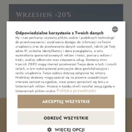
DOMKI I OTOCZENIE
BESTSELLERS
Wrzesień -20%
BASEN I WELLNESS
Wypoczynek nad morzem
Odpowiedzialne korzystanie z Twoich danych
ATRAKCJE
My i nasi partnerzy używamy plików cookie i podobnych technologii
do przechowywania i uzyskiwania dostępu do informacji na Twoim
POLISH
GALERIA
urządzeniu oraz do przetwarzania danych osobowych, takich jak Twój
adres IP, unikalne identyfikatory i dane przeglądania, w celu
ENGLISH
wyświetlania spersonalizowanych reklam i treści, pomiaru reklam i
CENNIK
treści, analizy odbiorców oraz ulepszania usług.
Dostawcy stron
trzecich (1881)
mogą również przetwarzać Twoje dane w tych i innych
GERMAN
celach, w tym wykorzystywać precyzyjne dane geolokalizacyjne i
KONTAKT
cechy urządzenia. Twoje wybory dotyczą wyłącznie tej witryny.
CZECH
Niektórzy dostawcy mogą opierać się na prawnie uzasadnionym
interesie zamiast na zgodzie; masz prawo sprzeciwić się temu w
Ustawieniach reklam
. Możesz w każdej chwili wycofać swoją zgodę w
Polityka prywatności
Ustawieniach plików cookie
.
Polecane oferty
AKCEPTUJ WSZYSTKIE
TOP 3 BESTSELLERS
Rezerwując
ODRZUĆ WSZYSTKIE
Sierpień
S
bezpośrednio na
WIĘCEJ OPCJI
Wypoczynek nad morzem
Wy